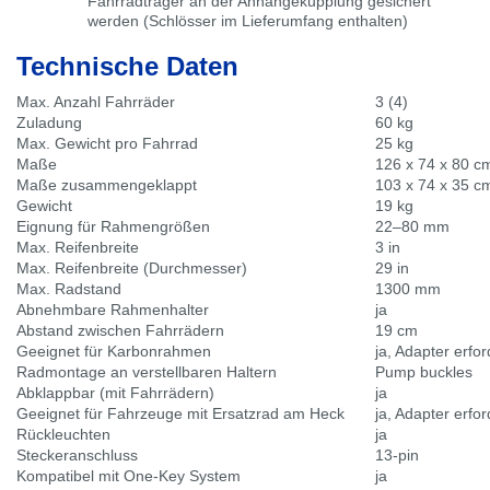
Fahrradträger an der Anhängekupplung gesichert
werden (Schlösser im Lieferumfang enthalten)
Technische Daten
Max. Anzahl Fahrräder
3 (4)
Zuladung
60 kg
Max. Gewicht pro Fahrrad
25 kg
Maße
126 x 74 x 80 c
Maße zusammengeklappt
103 x 74 x 35 c
Gewicht
19 kg
Eignung für Rahmengrößen
22–80 mm
Max. Reifenbreite
3 in
Max. Reifenbreite (Durchmesser)
29 in
Max. Radstand
1300 mm
Abnehmbare Rahmenhalter
ja
Abstand zwischen Fahrrädern
19 cm
Geeignet für Karbonrahmen
ja, Adapter erfo
Radmontage an verstellbaren Haltern
Pump buckles
Abklappbar (mit Fahrrädern)
ja
Geeignet für Fahrzeuge mit Ersatzrad am Heck
ja, Adapter erf
Rückleuchten
ja
Steckeranschluss
13-pin
Kompatibel mit One-Key System
ja